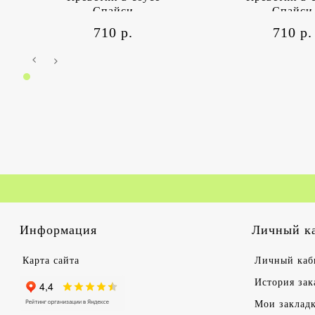
Спайси
Спайси
710 р.
710 р.
Информация
Личный к
Карта сайта
Личный каб
История зак
Мои заклад