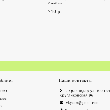
Спайси
710 р.
абинет
Наши контакты
г. Краснодар ул. Восто
инет
Кругликовская 96
азов
vkyaem@gmail.com
ки