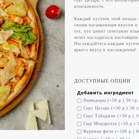
соус Цезарь, с его неповтор
изысканность.
Каждый кусочек этой пиццы 
своим насыщенным вкусом и 
тех, кто ценит сочетание изы
хочет насладиться настоящим
Наслаждайтесь каждым кусоч
яркого вкуса и наслаждения!
ДОСТУПНЫЕ ОПЦИИ
Добавить ингредиент
Помидоры (+50 р.) 30 гр.
Соус Цезарь (+50 р.) 30 г
Соус Табаджан (+50 р.) 1
Сыр Моцарелла (+50 р.) 3
Куриное филе (+100 р.) 8