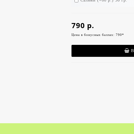
Салями (+60 р.) 30 гр.
790 р.
Цена в бонусных баллах: 790*
В