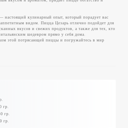
имым вкусом и ароматом, придает пицце богатство и
— настоящий кулинарный опыт, который порадует вас
аппетитным видом. Пицца Цезарь отлично подойдет для
сканных вкусов и свежих продуктов, а также для тех, кто
 итальянским шедевром прямо у себя дома.
ком этой потрясающей пиццы и погружайтесь в мир
р.
0 гр.
0 гр.
0 гр.