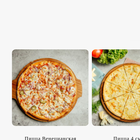
Пицца Венецианская
Пицца 4 с