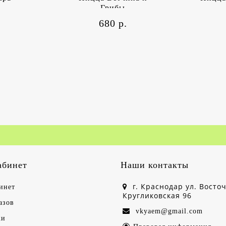
Грибы
680 р.
абинет
Наши контакты
г. Краснодар ул. Восто
инет
Кругликовская 96
азов
vkyaem@gmail.com
ки